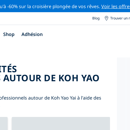
u'à -60% sur la croisière plongée de vos rêves.
Voir les offre
Blog
Trouver un 
Shop
Adhésion
ITÉS
 AUTOUR DE KOH YAO
fessionnels autour de Koh Yao Yai à l'aide des
.