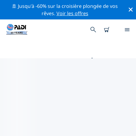
🚢 Jusqu'à -60% sur la croisière plongée de vos
rêves.
Voir les offres
PRINCIPALES ACTIVITÉS
PROFESSIONNELLES AUTOUR DE
LAC DES QUATRE-CANTONS
Découvrez les activités et événements professionnels
autour de Lac des Quatre-Cantons à l'aide des filtres
ci-dessus ou de la carte interactive.