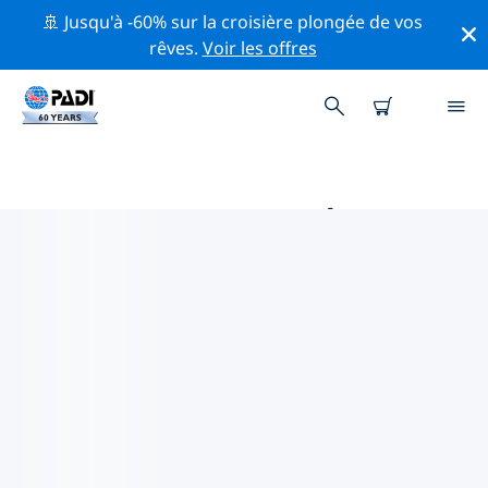
🚢 Jusqu'à -60% sur la croisière plongée de vos
rêves.
Voir les offres
PRINCIPALES ACTIVITÉS
PROFESSIONNELLES AUTOUR DE
LINCOLN
Découvrez les activités et événements professionnels
autour de Lincoln à l'aide des filtres ci-dessus ou de la
carte interactive.