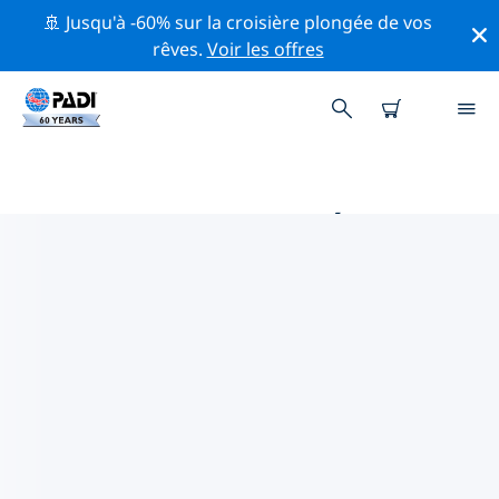
🚢 Jusqu'à -60% sur la croisière plongée de vos
rêves.
Voir les offres
PRINCIPALES ACTIVITÉS
PROFESSIONNELLES AUTOUR DE
MAJORQUE (MALLORCA) ET
CABRERA
Découvrez les activités et événements professionnels
autour de Majorque (Mallorca) et Cabrera à l'aide des
filtres ci-dessus ou de la carte interactive.