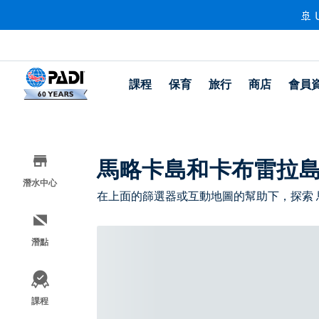
🚢 
課程
保育
旅行
商店
會員
馬略卡島和卡布雷拉
潛水中心
在上面的篩選器或互動地圖的幫助下，探索
潛點
課程