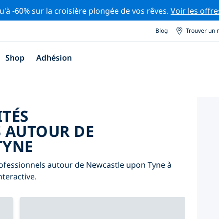
u'à -60% sur la croisière plongée de vos rêves.
Voir les offre
Blog
Trouver un 
Shop
Adhésion
ITÉS
 AUTOUR DE
TYNE
rofessionnels autour de Newcastle upon Tyne à
nteractive.