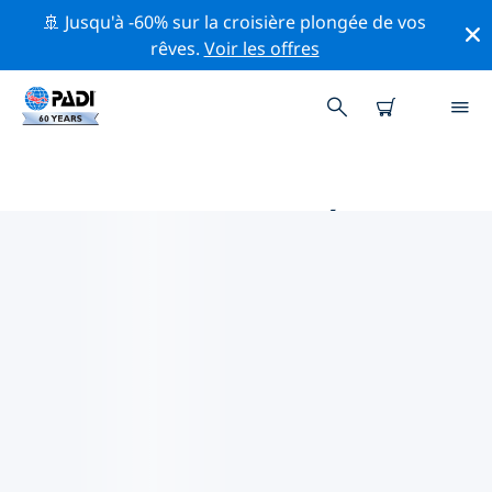
🚢 Jusqu'à -60% sur la croisière plongée de vos
rêves.
Voir les offres
PRINCIPALES ACTIVITÉS
PROFESSIONNELLES AUTOUR DE
NORTHERN CAPE
Découvrez les activités et événements professionnels
autour de Northern Cape à l'aide des filtres ci-dessus
ou de la carte interactive.