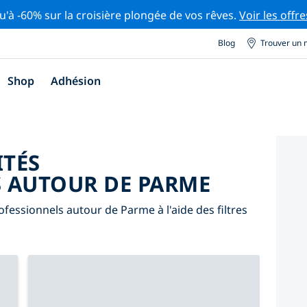
u'à -60% sur la croisière plongée de vos rêves.
Voir les offre
Blog
Trouver un 
Shop
Adhésion
ITÉS
 AUTOUR DE PARME
fessionnels autour de Parme à l'aide des filtres