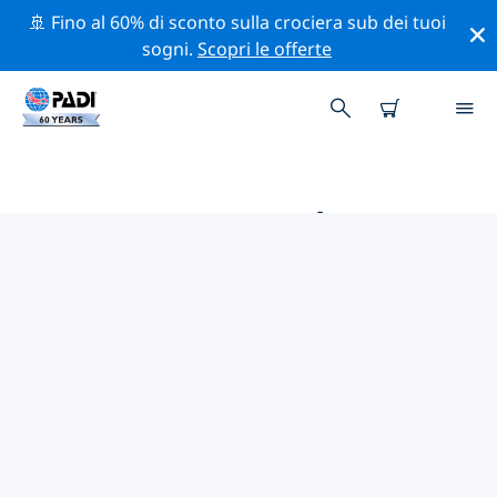
🚢 Fino al 60% di sconto sulla crociera sub dei tuoi
sogni.
Scopri le offerte
LE MIGLIORI ATTIVITÀ
PROFESSIONALI VICINO A
PARMA
Scopri le attività professionali e gli eventi vicino a
Parma con l'aiuto dei filtri qui sopra o della mappa
interattiva.