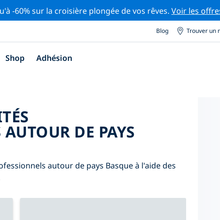
u'à -60% sur la croisière plongée de vos rêves.
Voir les offre
Blog
Trouver un 
Shop
Adhésion
ITÉS
 AUTOUR DE PAYS
ofessionnels autour de pays Basque à l'aide des
.