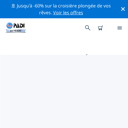
🚢 Jusqu'à -60% sur la croisière plongée de vos
rêves.
Voir les offres
PRINCIPALES ACTIVITÉS
PROFESSIONNELLES AUTOUR DE
PORT ST. LUCIE
Découvrez les activités et événements professionnels
autour de Port St. Lucie à l'aide des filtres ci-dessus ou
de la carte interactive.