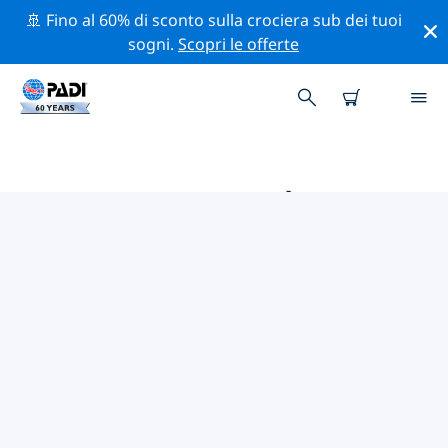
🚢 Fino al 60% di sconto sulla crociera sub dei tuoi
sogni.
Scopri le offerte
LE MIGLIORI ATTIVITÀ
PROFESSIONALI VICINO A PORT
ST. LUCIE
Scopri le attività professionali e gli eventi vicino a Port
St. Lucie con l'aiuto dei filtri qui sopra o della mappa
interattiva.