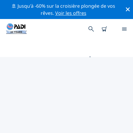
🚢 Jusqu'à -60% sur la croisière plongée de vos
rêves.
Voir les offres
PRINCIPALES ACTIVITÉS
PROFESSIONNELLES AUTOUR DE
PÓRTO CHÉLI
Découvrez les activités et événements professionnels
autour de Pórto Chéli à l'aide des filtres ci-dessus ou
de la carte interactive.