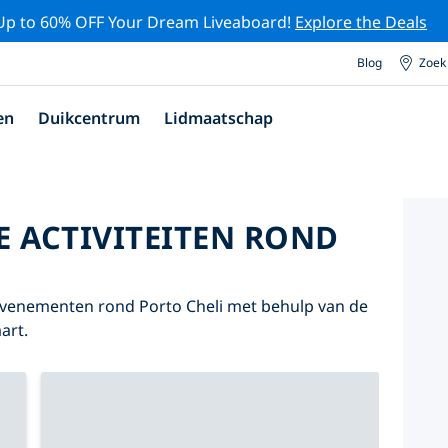
Up to 60% OFF Your Dream Liveaboard!
Explore the Deals
Blog
Zoek
en
Duikcentrum
Lidmaatschap
E ACTIVITEITEN ROND
 evenementen rond Porto Cheli met behulp van de
art.