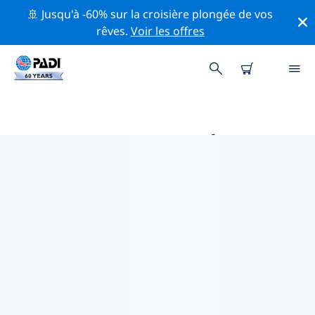
🚢 Jusqu'à -60% sur la croisière plongée de vos
rêves.
Voir les offres
PRINCIPALES ACTIVITÉS
PROFESSIONNELLES AUTOUR DE
PORTOBELO
Découvrez les activités et événements professionnels
autour de Portobelo à l'aide des filtres ci-dessus ou de
la carte interactive.