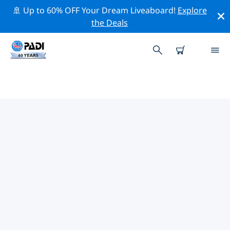
🚢 Up to 60% OFF Your Dream Liveaboard!
Explore
the Deals
TOP PROFESSIONELE
ACTIVITEITEN ROND
PORTOBELO
Ontdek de professionele activiteiten en evenementen
rond Portobelo met behulp van de bovenstaande
filters of de interactieve kaart.