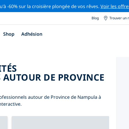
u'à -60% sur la croisière plongée de vos rêves.
Voir les offre
Blog
Trouver un 
Shop
Adhésion
ITÉS
 AUTOUR DE PROVINCE
rofessionnels autour de Province de Nampula à
nteractive.