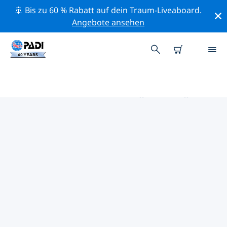
🚢 Bis zu 60 % Rabatt auf dein Traum-Liveaboard.
Angebote ansehen
DIE BESTEN AKTIVITÄTEN FÜR
PROFIS IM UMKREIS VON
PROVINZ NAMPULA | PADI
Mithilfe der Filter und der interaktiven Karte kannst du
alle Aktivitäten für professionelle Taucher im Umkreis
von Provinz Nampula erkunden.