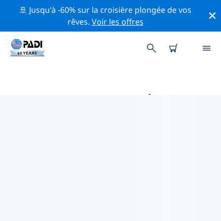
🚢 Jusqu'à -60% sur la croisière plongée de vos
rêves.
Voir les offres
PRINCIPALES ACTIVITÉS
PROFESSIONNELLES AUTOUR DE
SAN JOSÉ DEL CABO
Découvrez les activités et événements professionnels
autour de San José del Cabo à l'aide des filtres ci-
dessus ou de la carte interactive.