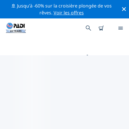
🚢 Jusqu'à -60% sur la croisière plongée de vos
rêves.
Voir les offres
PRINCIPALES ACTIVITÉS
PROFESSIONNELLES AUTOUR DE
SARRE
Découvrez les activités et événements professionnels
autour de Sarre à l'aide des filtres ci-dessus ou de la
carte interactive.