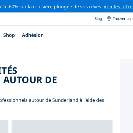
u'à -60% sur la croisière plongée de vos rêves.
Voir les offre
Blog
Trouver un 
Shop
Adhésion
ITÉS
 AUTOUR DE
ofessionnels autour de Sunderland à l'aide des
.