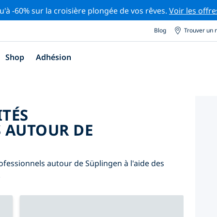
u'à -60% sur la croisière plongée de vos rêves.
Voir les offre
Blog
Trouver un 
Shop
Adhésion
ITÉS
 AUTOUR DE
ofessionnels autour de Süplingen à l'aide des
.