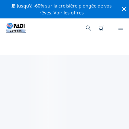
🚢 Jusqu'à -60% sur la croisière plongée de vos
rêves.
Voir les offres
PRINCIPALES ACTIVITÉS
PROFESSIONNELLES AUTOUR DE
TILBOURG
Découvrez les activités et événements professionnels
autour de Tilbourg à l'aide des filtres ci-dessus ou de la
carte interactive.