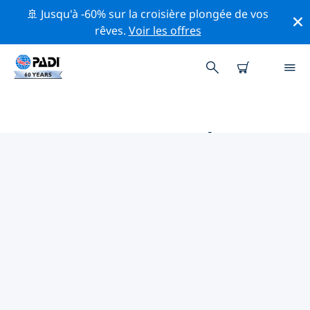
🚢 Jusqu'à -60% sur la croisière plongée de vos
rêves.
Voir les offres
PRINCIPALES ACTIVITÉS
PROFESSIONNELLES AUTOUR DE
TOLO
Découvrez les activités et événements professionnels
autour de Tolo à l'aide des filtres ci-dessus ou de la
carte interactive.