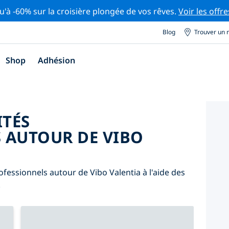
u'à -60% sur la croisière plongée de vos rêves.
Voir les offre
Blog
Trouver un 
Shop
Adhésion
ITÉS
 AUTOUR DE VIBO
fessionnels autour de Vibo Valentia à l'aide des
.