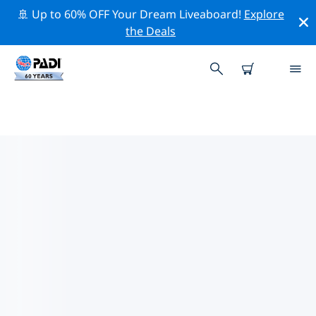
🚢 Up to 60% OFF Your Dream Liveaboard!
Explore
the Deals
TOP PROFESSIONELE
ACTIVITEITEN ROND VIBO
VALENTIA
Ontdek de professionele activiteiten en evenementen
rond Vibo Valentia met behulp van de bovenstaande
filters of de interactieve kaart.