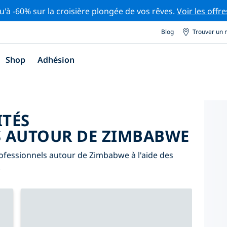
u'à -60% sur la croisière plongée de vos rêves.
Voir les offre
Blog
Trouver un 
Shop
Adhésion
ITÉS
S AUTOUR DE ZIMBABWE
ofessionnels autour de Zimbabwe à l'aide des
.