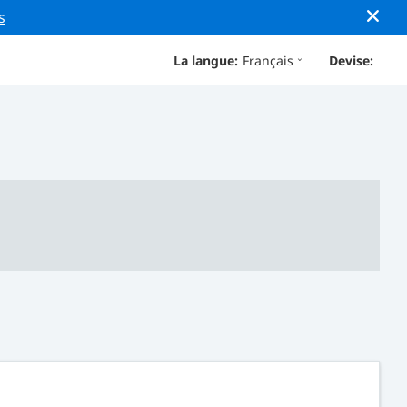
s
La langue:
Français
Devise: