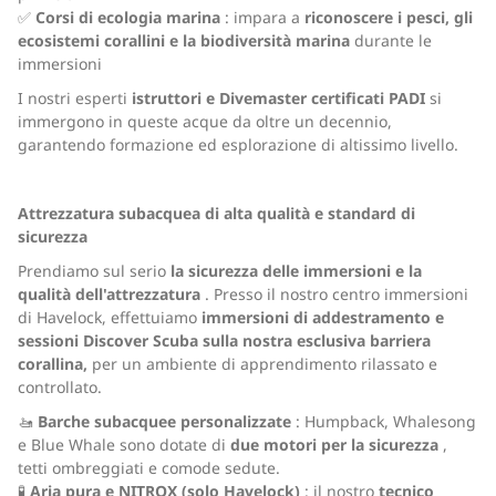
✅
Corsi di ecologia marina
: impara a
riconoscere i pesci, gli
ecosistemi corallini e la biodiversità marina
durante le
immersioni
I nostri esperti
istruttori e Divemaster certificati PADI
si
immergono in queste acque da oltre un decennio,
garantendo formazione ed esplorazione di altissimo livello.
Attrezzatura subacquea di alta qualità e standard di
sicurezza
Prendiamo sul serio
la sicurezza delle immersioni e la
qualità dell'attrezzatura
. Presso il nostro centro immersioni
di Havelock, effettuiamo
immersioni di addestramento e
sessioni Discover Scuba sulla nostra esclusiva barriera
corallina,
per un ambiente di apprendimento rilassato e
controllato.
🚤
Barche subacquee personalizzate
: Humpback, Whalesong
e Blue Whale sono dotate di
due motori per la sicurezza
,
tetti ombreggiati e comode sedute.
🧪
Aria pura e NITROX (solo Havelock)
: il nostro
tecnico