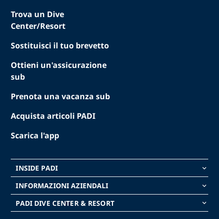
Trova un Dive
Center/Resort
Sostituisci il tuo brevetto
Ottieni un'assicurazione
sub
Prenota una vacanza sub
Acquista articoli PADI
Scarica l'app
INSIDE PADI
keyboard_arrow_down
INFORMAZIONI AZIENDALI
keyboard_arrow_down
PADI DIVE CENTER & RESORT
keyboard_arrow_down