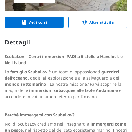
Vedi corsi
Altre attività
Dettagli
ScubaLov – Centri immersioni PADI a 5 stelle a Havelock e
Neil Island
La
famiglia ScubaLov
è un team di appassionati
guerrieri
dell'oceano,
dediti all'esplorazione e alla salvaguardia del
mondo sottomarino
. La nostra missione? Farvi scoprire la
magia delle
immersioni subacquee alle Isole Andamane
e
accendere in voi un amore eterno per l'oceano.
Perché immergersi con ScubaLov?
Noi di ScubaLov crediamo nell'insegnarti a
immergerti come
un pesce,
nel rispetto del delicato ecosistema marino. I nostri