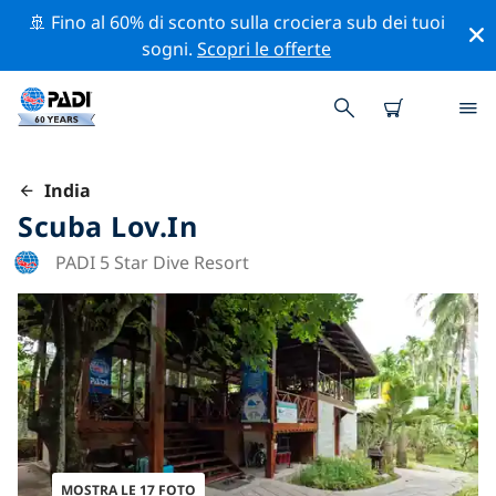
🚢 Fino al 60% di sconto sulla crociera sub dei tuoi
sogni.
Scopri le offerte
India
Scuba Lov.in
PADI 5 Star Dive Resort
MOSTRA LE 17 FOTO