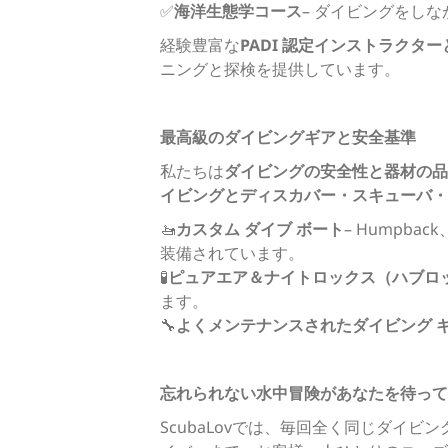
✅
海洋生態学コース
– ダイビングをしな
経験豊富な
PADI 認定インストラクタ
ニングと探検を提供しています。
最高級のダイビングギアと安全基準
私たちは
ダイビングの安全性と器材の品
イビングとディスカバー・スキューバ・
🚤
カスタム ダイブ ボート
– Humpback
装備されています。
🧪
ピュアエア＆ナイトロックス（ハブロ
ます。
🔧
よくメンテナンスされたダイビング 
忘れられない水中冒険があなたを待って
ScubaLovでは、毎回全く同じダイビ