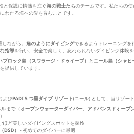
検と保護に情熱を注ぐ
海の戦士たち
のチームです。私たちの使
にわたる海への愛を育むことです。
尊重しながら
、魚のようにダイビング
できるようトレーニングを
な指導
を行い、安全で楽しく、忘れられないダイビング体験を
ハブロック島（スワラージ・ドゥイープ）
と
ニール島（シャヒ
を提供しています。
 および
PADI 5 つ星ダイブ リゾート
(ニール) として、当リゾ
ベルまで（
オープンウォーターダイバー、アドバンスドオープ
）
呑むほど美しいダイビングスポットを探検
（DSD）
- 初めてのダイバーに最適