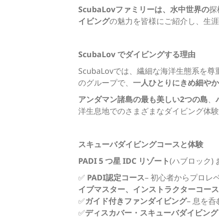
ScubaLovファミリーは、
水中世界の
探
イビング
の魅力を皆様にご紹介し、生涯
ScubaLov でダイビングする理由
ScubaLovでは、繊細な海洋生態系を
のグループで、
一人ひとりにきめ細やか
アンダマン諸島の最も美しい2つの島
、
洋生息地でのさまざまなダイビング体験
スキューバダイビングコースと体験
PADI 5 つ星 IDC リゾート
(ハブロック)
✅
PADI認定コース
– 初心者からプロレ
イブマスター、インストラクターコース
✅
ガイド付きファンダイビング
– 息を
✅
ディスカバー・スキューバダイビング