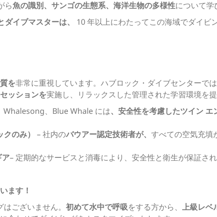
がら
魚の識別、サンゴの生態系、海洋生物の多様性
について学
ーとダイブマスターは、
10 年以上にわたってこの海域でダイビ
質を
非常に重視しています。ハブロック・ダイブセンターでは
セッションを
実施し、リラックスした管理された学習環境を提
、Whalesong、Blue Whale には
、安全性を考慮したツイン エ
ックのみ）
– 社内の
バウアー認定技術者が、
すべての空気充填
ギア
– 定期的なサービスと消毒により、安全性と衛生が保証さ
います！
ングはございません。
初めて水中で呼吸
をする方から、
上級レベ