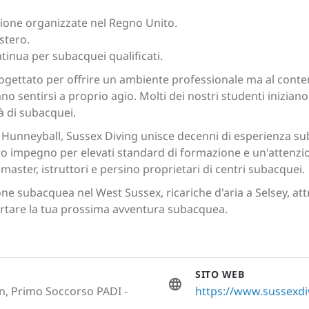
sione organizzate nel Regno Unito.
stero.
inua per subacquei qualificati.
rogettato per offrire un ambiente professionale ma al cont
sano sentirsi a proprio agio. Molti dei nostri studenti inizia
à di subacquei.
 Hunneyball, Sussex Diving unisce decenni di esperienza sub
tro impegno per elevati standard di formazione e un'attenzion
emaster, istruttori e persino proprietari di centri subacquei.
ne subacquea nel West Sussex, ricariche d'aria a Selsey, at
ortare la tua prossima avventura subacquea.
SITO WEB
n, Primo Soccorso PADI -
https://www.sussexdi