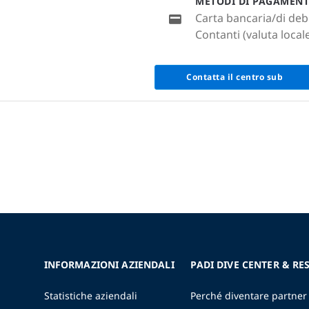
METODI DI PAGAMEN
Carta bancaria/di deb
Contanti (valuta local
Contatta il centro sub
INFORMAZIONI AZIENDALI
PADI DIVE CENTER & RE
Statistiche aziendali
Perché diventare partner