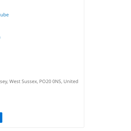
tube
m
lsey, West Sussex, PO20 0NS, United