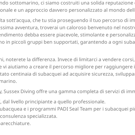
do sottomarino, ci siamo costruiti una solida reputazione
ezionale e un approccio davvero personalizzato al mondo del
lta sott'acqua, che tu stia proseguendo il tuo percorso di 
ossima avventura, troverai un caloroso benvenuto nel nost
dimento debba essere piacevole, stimolante e personalizzato
ono in piccoli gruppi ben supportati, garantendo a ogni suba
ni, noterete la differenza. Invece di limitarci a vendere cors
vi aiutiamo a creare il percorso migliore per raggiungere i v
iutato centinaia di subacquei ad acquisire sicurezza, svilu
marino.
ey, Sussex Diving offre una gamma completa di servizi di imm
dal livello principiante a quello professionale.
subacquea e i programmi PADI Seal Team per i subacquei più
 consulenza specializzata.
parecchiature.