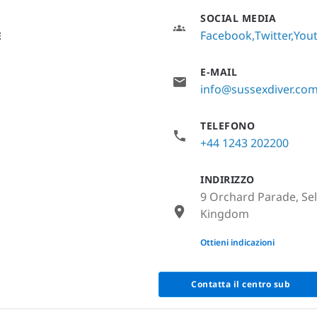
SOCIAL MEDIA
Facebook
Twitter
You
E
E-MAIL
info@sussexdiver.co
TELEFONO
+44 1243 202200
INDIRIZZO
9 Orchard Parade, Se
Kingdom
None
Ottieni indicazioni
Contatta il centro sub