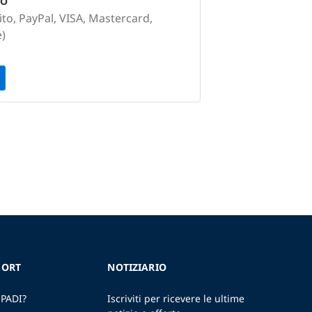
TO
ito, PayPal, VISA, Mastercard,
e)
SORT
NOTIZIARIO
 PADI?
Iscriviti per ricevere le ultime