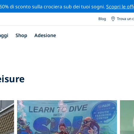
 60% di sconto sulla crociera sub dei tuoi sogni.
Scopri le off
Blog
Trova un 
aggi
Shop
Adesione
eisure