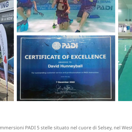
mmersioni PADI 5 stelle situato nel cuore di Selsey, nel West