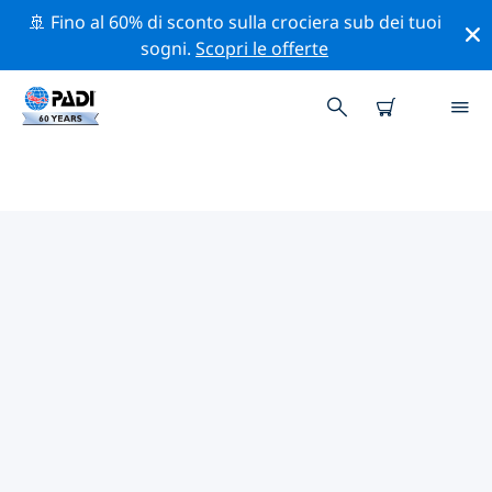
🚢 Fino al 60% di sconto sulla crociera sub dei tuoi
sogni.
Scopri le offerte
CENTRI SUB PADI A GIBUTI
Trova il centro sub PADI a Gibuti che si adatta alle tue
esigenze utilizzando i filtri sopra o la mappa
interattiva. Tutti i nostri centri sub a Gibuti offrono una
formazione eccezionale, numerose attività divertenti e
aderiscono ai severi standard di qualità PADI.