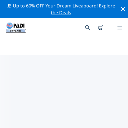
🚢 Up to 60% OFF Your Dream Liveaboard!
Explore
the Deals
PADIダイブショップ IN ジブチ
上記のフィルターまたはインタラクティブ マップを使用
して、ニーズに合った PADI ダイビング ショップ in ジブ
チ を見つけてください。当社のすべてのダイビング セン
ター in ジブチ では、優れたトレーニング、楽しいアクテ
ィビティを多数提供しており、PADI の厳格な品質基準に
準拠しています。