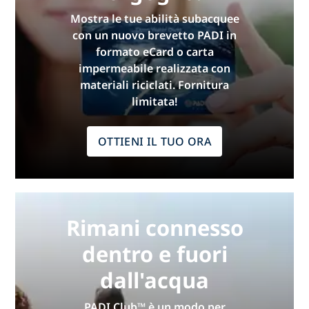
Mostra le tue abilità subacquee
con un nuovo brevetto PADI in
formato eCard o carta
impermeabile realizzata con
materiali riciclati. Fornitura
limitata!
OTTIENI IL TUO ORA
Rimani connesso
dentro e fuori
dall'acqua
PADI Club™ è un modo per