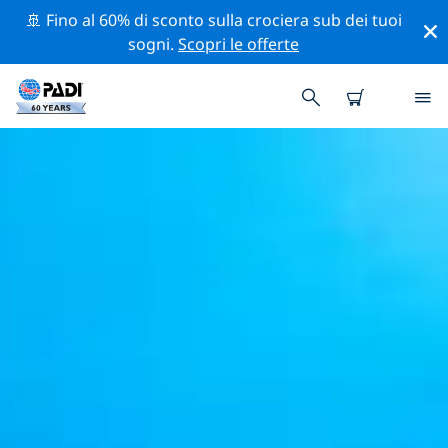
🚢 Fino al 60% di sconto sulla crociera sub dei tuoi
sogni.
Scopri le offerte