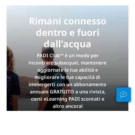
Rimani connesso
dentro e fuori
dall'acqua
PADI Club™ è un modo per
incontrare subacquei, mantenere
aggiornate le tue abilità e
migliorare le tue capacità di
immergerti con un abbonamento
annuale GRATUITO a una rivista,
corsi eLearning PADI scontati e
altro ancora!
ISCRIVITI ADESSO