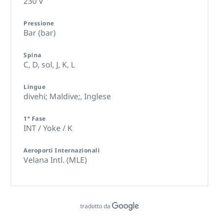
230 V
Pressione
Bar (bar)
Spina
C,
D,
sol,
J,
K,
L
Lingue
divehi; Maldive;,
Inglese
1° Fase
INT / Yoke / K
Aeroporti Internazionali
Velana Intl. (MLE)
tradotto da