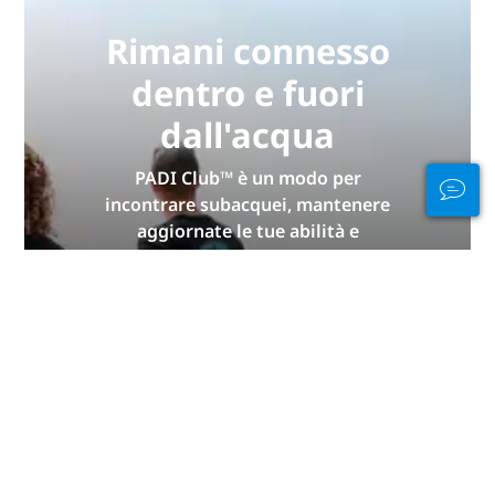
Rimani connesso
dentro e fuori
dall'acqua
PADI Club™ è un modo per
incontrare subacquei, mantenere
aggiornate le tue abilità e
migliorare le tue capacità di
immergerti con un abbonamento
annuale GRATUITO a una rivista,
corsi eLearning PADI scontati e
altro ancora!
ISCRIVITI ADESSO