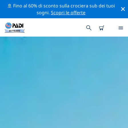
🚢 Fino al 60% di sconto sulla crociera sub dei tuoi
sogni.
Scopri le offerte