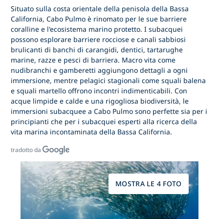
Situato sulla costa orientale della penisola della Bassa
California,
Cabo Pulmo
è rinomato per le sue barriere
coralline e l'ecosistema marino protetto. I subacquei
possono esplorare barriere rocciose e canali sabbiosi
brulicanti di banchi di carangidi, dentici, tartarughe
marine, razze e pesci di barriera. Macro vita come
nudibranchi e gamberetti aggiungono dettagli a ogni
immersione, mentre pelagici stagionali come squali balena
e squali martello offrono incontri indimenticabili. Con
acque limpide e calde e una rigogliosa biodiversità,
le
immersioni subacquee a Cabo Pulmo
sono perfette sia per i
principianti che per i subacquei esperti alla ricerca della
vita marina incontaminata della Bassa California.
tradotto da
MOSTRA LE 4 FOTO