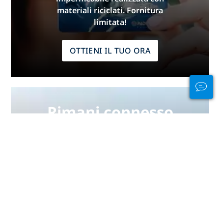
materiali riciclati. Fornitura
limitata!
OTTIENI IL TUO ORA
Rimani connesso
dentro e fuori
dall'acqua
PADI Club™ è un modo per
incontrare subacquei, mantenere
aggiornate le tue abilità e
migliorare le tue capacità di
immergerti con un abbonamento