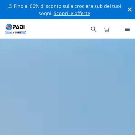
🚢 Fino al 60% di sconto sulla crociera sub dei tuoi
sogni.
Scopri le offerte