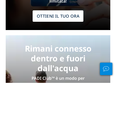
limitata!
OTTIENI IL TUO ORA
Rimani connesso
dentro e fuori
dall'acqua
PADI Club™ è un modo per
incontrare subacquei, mantenere
aggiornate le tue abilità e
migliorare le tue capacità di
immergerti con un abbonamento
annuale GRATUITO a una rivista,
corsi eLearning PADI scontati e