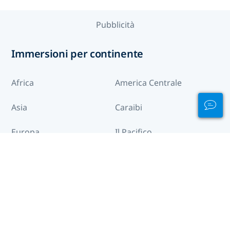
Pubblicità
Immersioni per continente
Africa
America Centrale
Asia
Caraibi
Europa
Il Pacifico
Medio Oriente e Mar
Nord America
Rosso
Oceano Indiano
Sud America