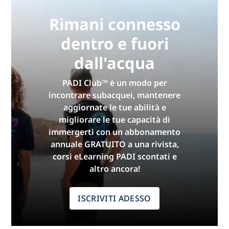
Rimani connesso
dentro e fuori
dall'acqua
PADI Club™ è un modo per
incontrare subacquei, mantenere
aggiornate le tue abilità e
migliorare le tue capacità di
immergerti con un abbonamento
annuale GRATUITO a una rivista,
corsi eLearning PADI scontati e
altro ancora!
ISCRIVITI ADESSO