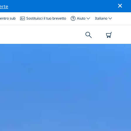
erte
centro sub
Sostituisci il tuo brevetto
Aiuto
Italiano