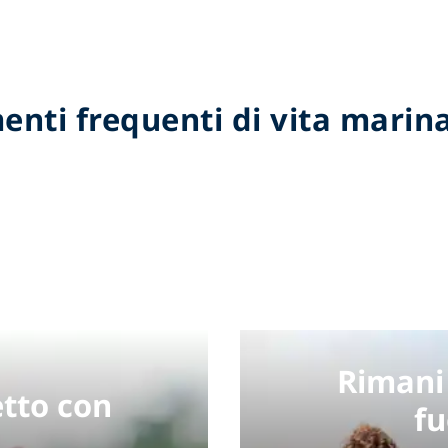
enti frequenti di vita marina
Rimani
etto con
fu