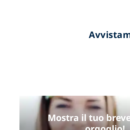
Avvistam
Mostra il tuo brev
orgoglio!