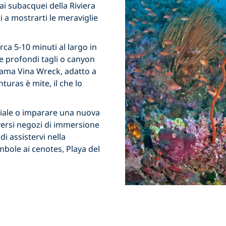
i subacquei della Riviera
i a mostrarti le meraviglie
rca 5-10 minuti al largo in
 e profondi tagli o canyon
 Mama Vina Wreck, adatto a
turas è mite, il che lo
iziale o imparare una nuova
iversi negozi di immersione
i assistervi nella
mbole ai cenotes, Playa del