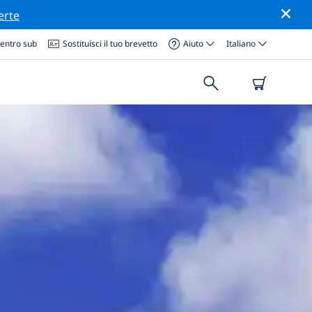
erte
centro sub
Sostituisci il tuo brevetto
Aiuto
Italiano