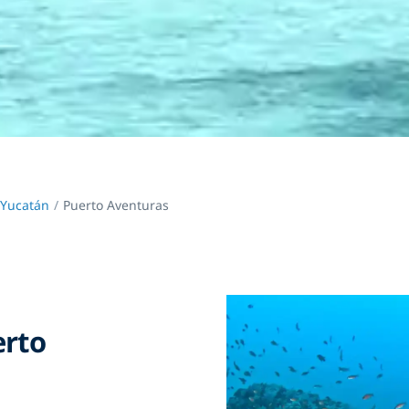
 Yucatán
Puerto Aventuras
erto