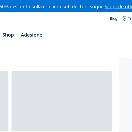
 60% di sconto sulla crociera sub dei tuoi sogni.
Scopri le off
Blog
Tr
Shop
Adesione