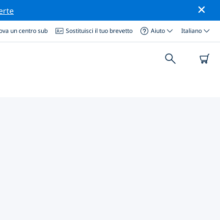
erte
ova un centro sub
Sostituisci il tuo brevetto
Aiuto
Italiano