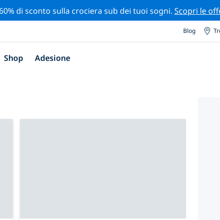
 60% di sconto sulla crociera sub dei tuoi sogni.
Scopri le off
Blog
Tr
Shop
Adesione