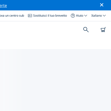
erte
ova un centro sub
Sostituisci il tuo brevetto
Aiuto
Italiano