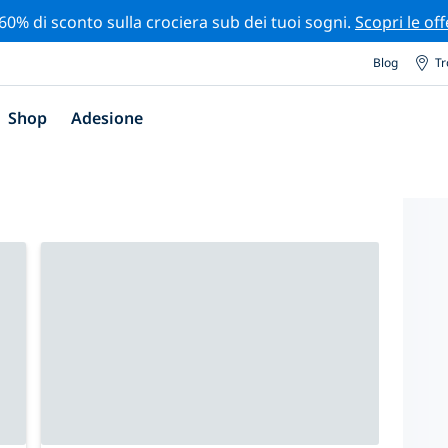
 60% di sconto sulla crociera sub dei tuoi sogni.
Scopri le off
Blog
Tr
Shop
Adesione