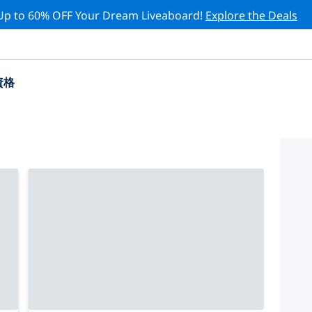
Up to 60% OFF Your Dream Liveaboard!
Explore the Deals
資格