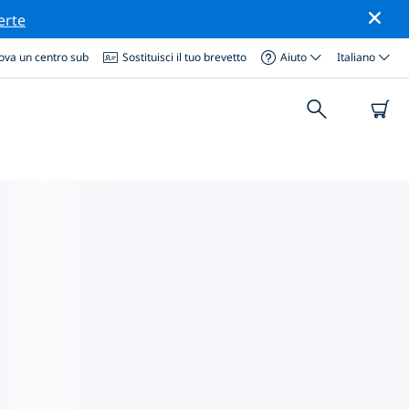
erte
ova un centro sub
Sostituisci il tuo brevetto
Aiuto
Italiano