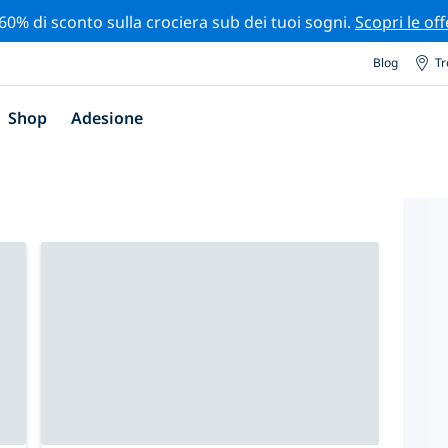
 60% di sconto sulla crociera sub dei tuoi sogni.
Scopri le off
Blog
Tr
Shop
Adesione