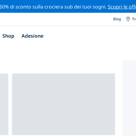
 60% di sconto sulla crociera sub dei tuoi sogni.
Scopri le off
Blog
Tr
Shop
Adesione