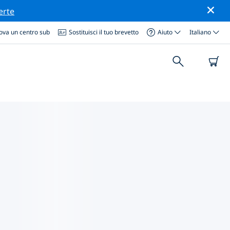
erte
ova un centro sub
Sostituisci il tuo brevetto
Aiuto
Italiano