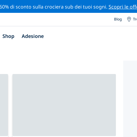
 60% di sconto sulla crociera sub dei tuoi sogni.
Scopri le off
Blog
Tr
Shop
Adesione