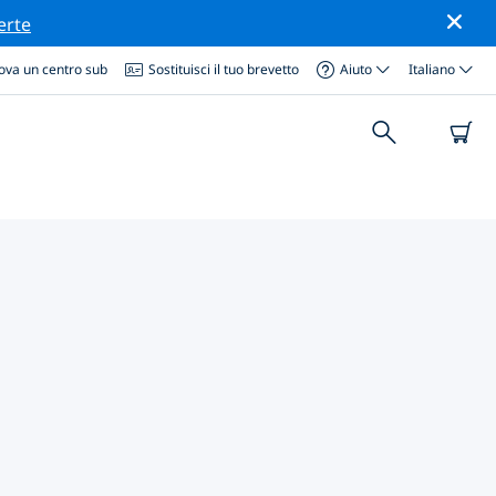
erte
ova un centro sub
Sostituisci il tuo brevetto
Aiuto
Italiano