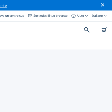
erte
ova un centro sub
Sostituisci il tuo brevetto
Aiuto
Italiano