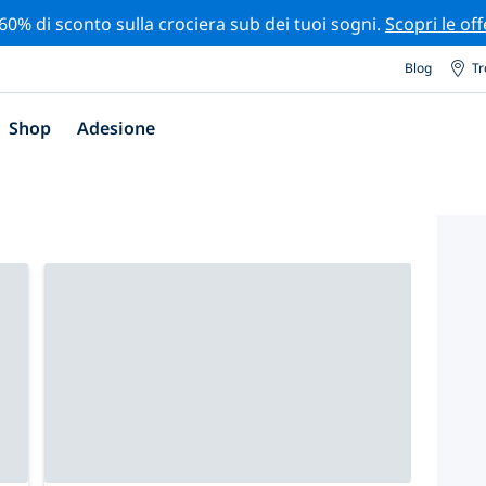
 60% di sconto sulla crociera sub dei tuoi sogni.
Scopri le off
Blog
Tr
Shop
Adesione