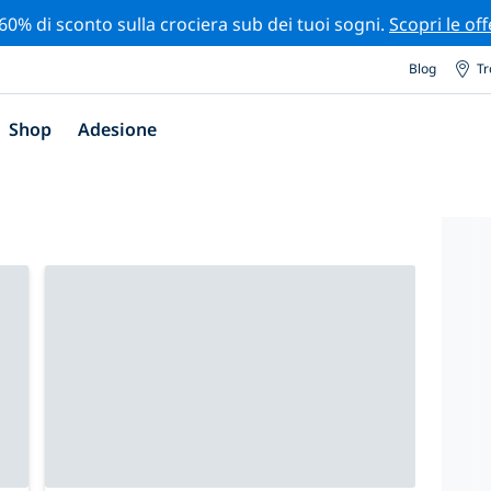
 60% di sconto sulla crociera sub dei tuoi sogni.
Scopri le off
Blog
Tr
Shop
Adesione