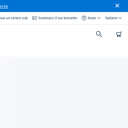
erte
ova un centro sub
Sostituisci il tuo brevetto
Aiuto
Italiano